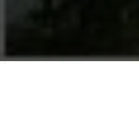
Sarau de Contos Infantis – Dia
do Padrinho
13/06/2018 |
08:20