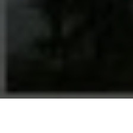
Campeonato de Futebol
Direitos Iguais
13/06/2018 |
08:20