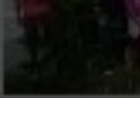
JORNAL CidadECA Edição Nº
8
13/06/2018 |
08:20