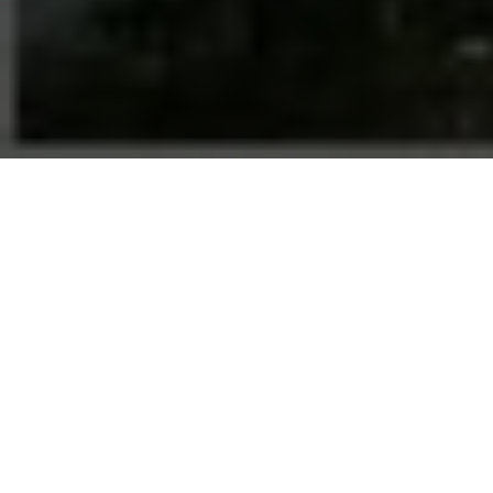
SESC promove cursos na
SOAF
09/11/2018 |
03:04