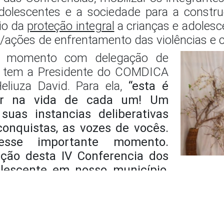
 adolescentes e a sociedade para a constr
pio da
proteção integral
a crianças e adolesce
s/ações de enfrentamento das violências e 
e momento com delegação de
 e tem a Presidente do COMDICA
eliuza David. Para ela,
“
esta é
ar na vida de cada um! Um
as instancias deliberativas
conquistas, as vozes de vocês.
esse importante momento.
ção desta IV Conferencia dos
olescente em nosso município,
 Sistema de Garantia de Direitos (SGD), 
rução de propostas voltadas para a af
anças e adolescentes nas políticas p