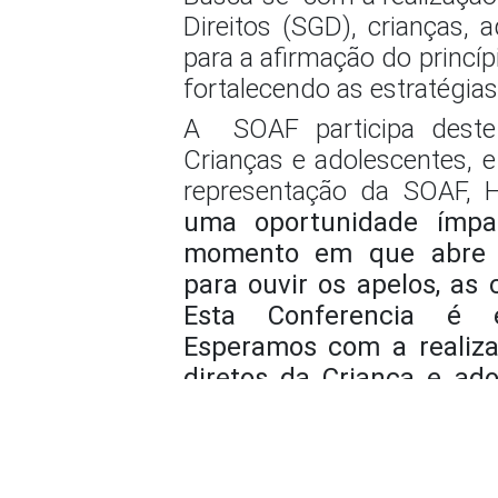
Direitos (SGD), crianças,
para a afirmação do princí
fortalecendo as estratégia
A SOAF participa dest
Crianças e adolescentes,
representação da SOAF, H
uma oportunidade ímp
momento em que abre su
para ouvir os apelos, as 
Esta Conferencia é 
Esperamos com a realiza
diretos da Criança e ad
motivar os integrantes do
sociedade para a const
proteção integral a cri