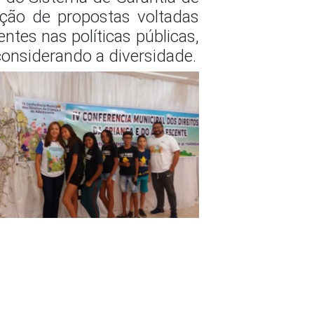
ução de propostas voltadas
ntes nas políticas públicas,
considerando a diversidade.
crianças, adolescentes e a
irmação do princípio da
úblicas, fortalecendo as